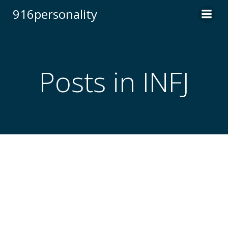
Skip
916personality
to
content
Posts in INFJ