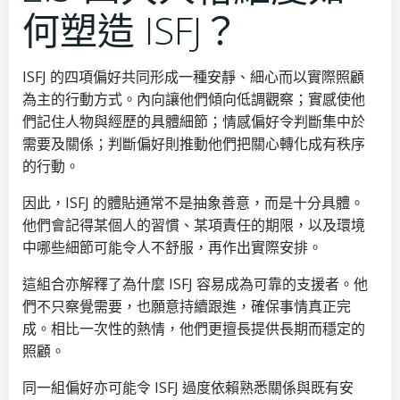
何塑造 ISFJ？
ISFJ 的四項偏好共同形成一種安靜、細心而以實際照顧
為主的行動方式。內向讓他們傾向低調觀察；實感使他
們記住人物與經歷的具體細節；情感偏好令判斷集中於
需要及關係；判斷偏好則推動他們把關心轉化成有秩序
的行動。
因此，ISFJ 的體貼通常不是抽象善意，而是十分具體。
他們會記得某個人的習慣、某項責任的期限，以及環境
中哪些細節可能令人不舒服，再作出實際安排。
這組合亦解釋了為什麼 ISFJ 容易成為可靠的支援者。他
們不只察覺需要，也願意持續跟進，確保事情真正完
成。相比一次性的熱情，他們更擅長提供長期而穩定的
照顧。
同一組偏好亦可能令 ISFJ 過度依賴熟悉關係與既有安