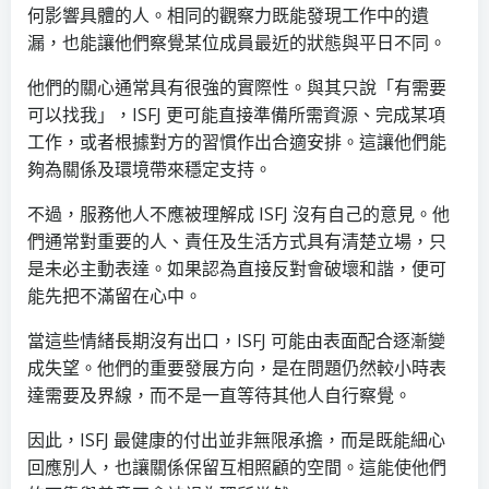
何影響具體的人。相同的觀察力既能發現工作中的遺
漏，也能讓他們察覺某位成員最近的狀態與平日不同。
他們的關心通常具有很強的實際性。與其只說「有需要
可以找我」，ISFJ 更可能直接準備所需資源、完成某項
工作，或者根據對方的習慣作出合適安排。這讓他們能
夠為關係及環境帶來穩定支持。
不過，服務他人不應被理解成 ISFJ 沒有自己的意見。他
們通常對重要的人、責任及生活方式具有清楚立場，只
是未必主動表達。如果認為直接反對會破壞和諧，便可
能先把不滿留在心中。
當這些情緒長期沒有出口，ISFJ 可能由表面配合逐漸變
成失望。他們的重要發展方向，是在問題仍然較小時表
達需要及界線，而不是一直等待其他人自行察覺。
因此，ISFJ 最健康的付出並非無限承擔，而是既能細心
回應別人，也讓關係保留互相照顧的空間。這能使他們