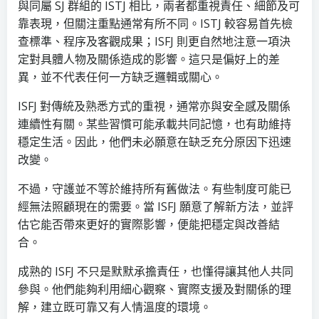
與同屬 SJ 群組的 ISTJ 相比，兩者都重視責任、細節及可
靠表現，但關注重點通常有所不同。ISTJ 較容易首先檢
查標準、程序及客觀成果；ISFJ 則更自然地注意一項決
定對具體人物及關係造成的影響。這只是偏好上的差
異，並不代表任何一方缺乏邏輯或關心。
ISFJ 對傳統及熟悉方式的重視，通常亦與安全感及關係
連續性有關。某些習慣可能承載共同記憶，也有助維持
穩定生活。因此，他們未必願意在缺乏充分原因下迅速
改變。
不過，守護並不等於維持所有舊做法。有些制度可能已
經無法照顧現在的需要。當 ISFJ 願意了解新方法，並評
估它能否帶來更好的實際影響，便能把穩定與改善結
合。
成熟的 ISFJ 不只是默默承擔責任，也懂得讓其他人共同
參與。他們能夠利用細心觀察、實際支援及對關係的理
解，建立既可靠又有人情溫度的環境。