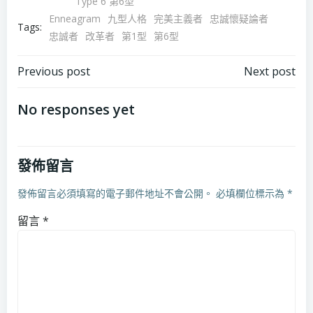
Type 6 第6型
Enneagram
九型人格
完美主義者
忠誠懷疑論者
Tags:
忠誠者
改革者
第1型
第6型
Post
Post
Previous post
Next post
navigation
navigation
No responses yet
發佈留言
發佈留言必須填寫的電子郵件地址不會公開。
必填欄位標示為
*
留言
*