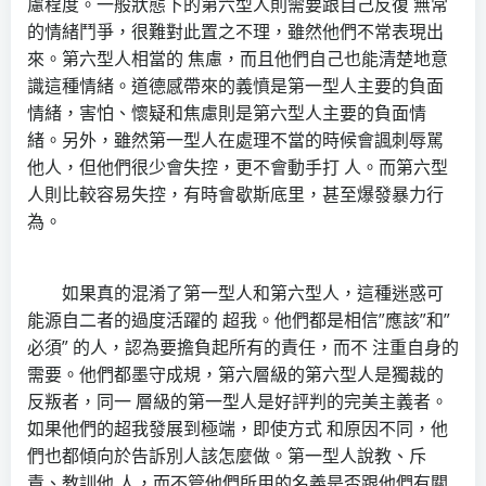
慮程度。一般狀態下的第六型人則需要跟自己反復 無常
的情緒鬥爭，很難對此置之不理，雖然他們不常表現出
來。第六型人相當的 焦慮，而且他們自己也能清楚地意
識這種情緒。道德感帶來的義憤是第一型人主要的負面
情緒，害怕、懷疑和焦慮則是第六型人主要的負面情
緒。另外，雖然第一型人在處理不當的時候會諷刺辱駡
他人，但他們很少會失控，更不會動手打 人。而第六型
人則比較容易失控，有時會歇斯底里，甚至爆發暴力行
為。
如果真的混淆了第一型人和第六型人，這種迷惑可
能源自二者的過度活躍的 超我。他們都是相信”應該”和”
必須” 的人，認為要擔負起所有的責任，而不 注重自身的
需要。他們都墨守成規，第六層級的第六型人是獨裁的
反叛者，同一 層級的第一型人是好評判的完美主義者。
如果他們的超我發展到極端，即使方式 和原因不同，他
們也都傾向於告訴別人該怎麼做。第一型人說教、斥
責、教訓他 人，而不管他們所用的名義是否跟他們有關