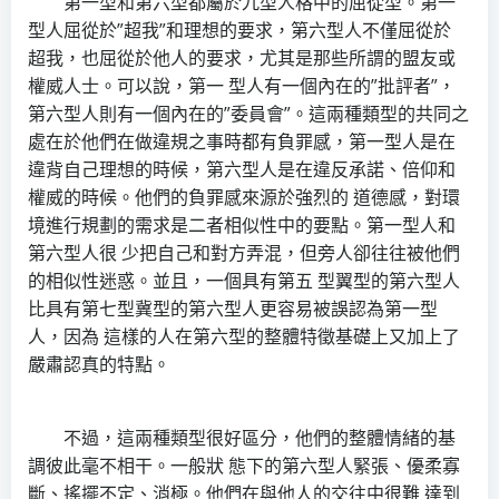
第一型和第六型都屬於九型人格中的屈從型。第一
型人屈從於”超我”和理想的要求，第六型人不僅屈從於
超我，也屈從於他人的要求，尤其是那些所謂的盟友或
權威人士。可以說，第一 型人有一個內在的”批評者”，
第六型人則有一個內在的”委員會”。這兩種類型的共同之
處在於他們在做違規之事時都有負罪感，第一型人是在
違背自己理想的時候，第六型人是在違反承諾、倍仰和
權威的時候。他們的負罪感來源於強烈的 道德感，對環
境進行規劃的需求是二者相似性中的要點。第一型人和
第六型人很 少把自己和對方弄混，但旁人卻往往被他們
的相似性迷惑。並且，一個具有第五 型翼型的第六型人
比具有第七型冀型的第六型人更容易被誤認為第一型
人，因為 這樣的人在第六型的整體特徵基礎上又加上了
嚴肅認真的特點。
不過，這兩種類型很好區分，他們的整體情緒的基
調彼此毫不相干。一般狀 態下的第六型人緊張、優柔寡
斷、搖擺不定、消極。他們在與他人的交往中很難 達到