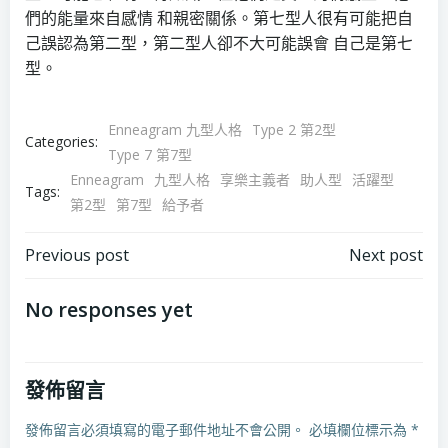
們的能量來自感情 和親密關係。第七型人很有可能把自
己誤認為第二型，第二型人卻不大可能誤會 自己是第七
型。
Enneagram 九型人格
Type 2 第2型
Categories:
Type 7 第7型
Enneagram
九型人格
享樂主義者
助人型
活躍型
Tags:
第2型
第7型
給予者
Post
Post
Previous post
Next post
navigation
navigation
No responses yet
發佈留言
發佈留言必須填寫的電子郵件地址不會公開。
必填欄位標示為
*