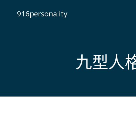
Skip
to
916personality
content
九型人格