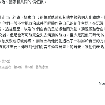
治、國家和共同的 價值觀。
於走自己的路，探索自己 的情感軌跡和其他主觀的個人化體驗。
。他們一般不會把政治或共同經驗作為自己的創作主題。在沉浸 
驗、過往經歷，以及他 們自身的黑暗處和閃光點。通過傾聽發自
交談，但是也有可能完全失去溝通的能力，至少是跟他同時代 的
故意反叛或打破傳統， 而是因為他們創造出了一種屬於自己的方
真實才重要。傳統對他們而言不過是舞臺上的背景，讓他們表 現
 6 第6型
漫主義者
第4型
第6型
藝術家型
Post
Nex
navigation