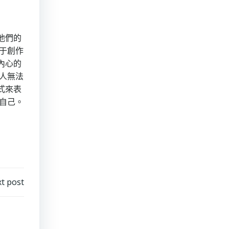
他們的
于創作
內心的
人無法
式來表
自己。
t post