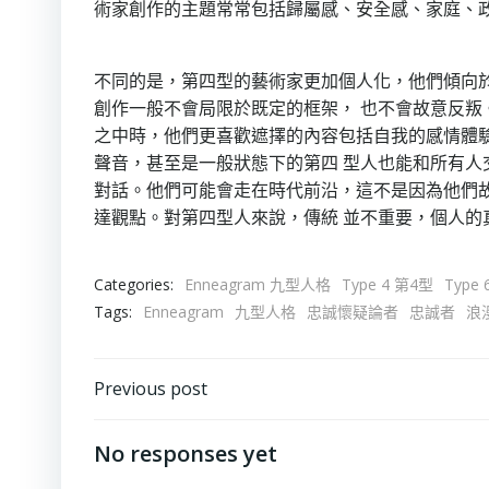
術家創作的主題常常包括歸屬感、安全感、家庭、政
不同的是，第四型的藝術家更加個人化，他們傾向
創作一般不會局限於既定的框架， 也不會故意反叛
之中時，他們更喜歡遮擇的內容包括自我的感情體
聲音，甚至是一般狀態下的第四 型人也能和所有人
對話。他們可能會走在時代前沿，這不是因為他們
達觀點。對第四型人來說，傳統 並不重要，個人的
Categories:
Enneagram 九型人格
Type 4 第4型
Type
Tags:
Enneagram
九型人格
忠誠懷疑論者
忠誠者
浪
Post
Previous post
navigation
No responses yet