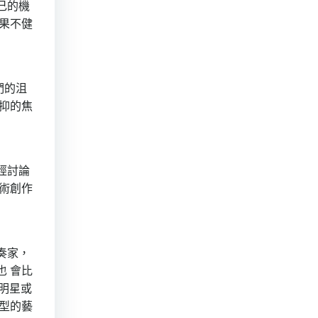
己的機
果不健
們的沮
抑的焦
經討論
術創作
奏家，
 會比
明星或
型的藝