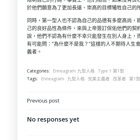
於他們願意為了更加長遠、崇高的目標犧牲自己的
同時，第一型人也不認為自己的品德有多麼高尚，
己的良好品性為條件，來與上帝簽訂保佑他們的契
說，他們不認為有什麼不幸只能發生在別人身上，而
有可能問：“為什麼不是我？”這樣的人不期待人生
義者。
Categories:
Enneagram 九型人格
Type 1 第1型
Tags:
Enneagram
九型人格
完美主義者
改革者
第1
Post
Previous post
navigation
No responses yet