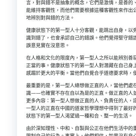
言，對與錯不是抽象的概念，它們是激情，是善的
能維持客觀性，而他們需要根據這種客觀性來作出
地辨別對與錯的方法。
健康狀態下的第一型人十分客觀，能跳出自身，以
識到錯了，也會承認自己的錯誤。他們覺得堅守錯
誤意見實在沒意思。
在人格和文化的限度內，第一型人之所以能辨別善
正當的事。健康狀態下的第一型人對潛藏在自己身
感趨於更大的平衡。當他們自覺合乎道德要求時，
最重要的是，第一型人總想做正直的人，當他們處
識——也確實不存在自以為是的正直。做正直的人
更多內容：第一型人想做正直的人、負責任的人，
一型人的正直在中國的道家哲學理想中得到了最好
狀態下的第一型人渴望過一種和合、整一的生活。
由於深知理性、中和、自製與公正在他們生活中的
限制自己的行為。事實上，他們相信，如果沒有良