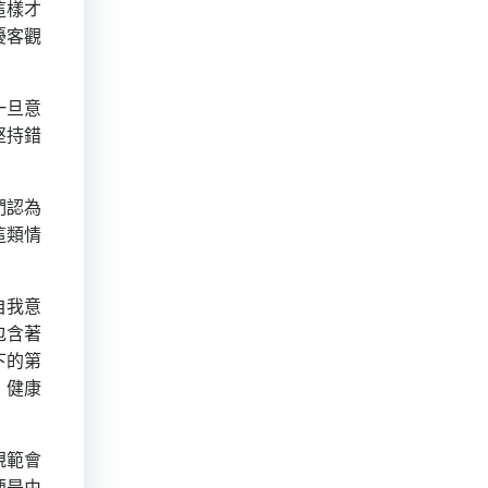
這樣才
擾客觀
一旦意
堅持錯
們認為
這類情
自我意
包含著
下的第
，健康
規範會
便是由