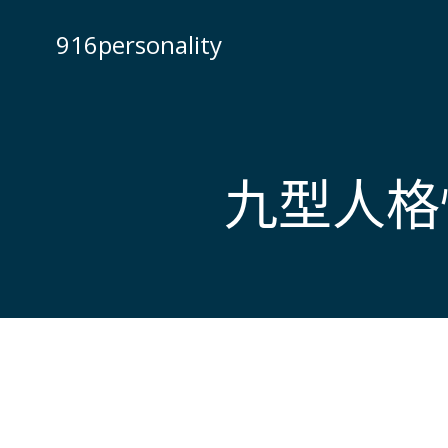
Skip
to
916personality
content
九型人格