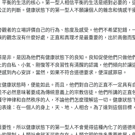
、平衡的生活的核心。第一型人相信平衡的生活是絕對必要的，
公正的判斷。健康狀態下的第一型人不願讓個人的雜念和情感干
旁觀者的立場評價自己的行為、態度及感受。他們不希望犯錯，
誤的觀念沒有什麼好處，正直和真理才是最重要的，出於高傲而
惡是非，是因為他們有健康狀態下的良知。良知促使他們只做他
上的自私、小氣、剛愎等不良習性有清醒的認識，他們傾向於讓
便感到內心安詳，當然，如果不符合道德要求，便深感罪惡。
在健康狀態時，便能如此。而且，他們對自己的正直不一定具有
並不必然意味著要成為傳統意義上的宗教信徒。他們所講的正直
謹守神律和自然秩序的人，不論他們怎麼理解這一切。健康狀態
的表達：在一個人的身上，天、地、人相合。為了達到這個目標
重要性，所以健康狀態下的第一型人不會覺得這種內化了的道德
心的限制，人類社會就不可能存在。人類文明的許多重要進展，