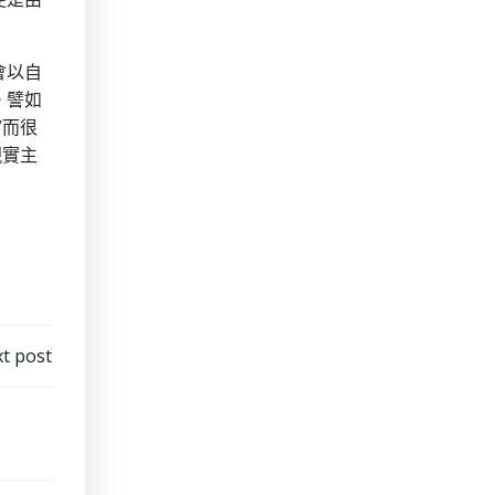
會以自
。譬如
”而很
現實主
t post