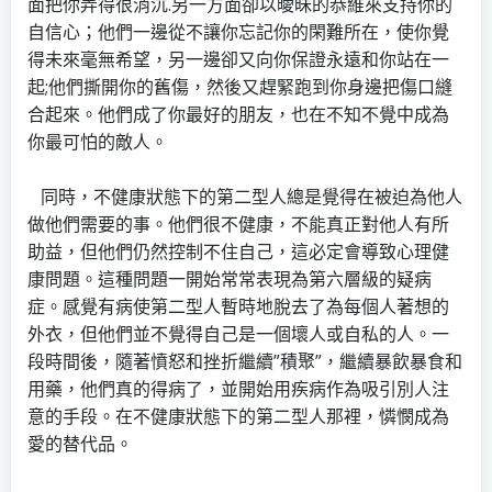
面把你弄得很消沉.另一方面卻以曖昧的恭維來支持你的
自信心；他們一邊從不讓你忘記你的閑難所在，使你覺
得未來毫無希望，另一邊卻又向你保證永遠和你站在一
起;他們撕開你的舊傷，然後又趕緊跑到你身邊把傷口縫
合起來。他們成了你最好的朋友，也在不知不覺中成為
你最可怕的敵人。
同時，不健康狀態下的第二型人總是覺得在被迫為他人
做他們需要的事。他們很不健康，不能真正對他人有所
助益，但他們仍然控制不住自己，這必定會導致心理健
康問題。這種問題一開始常常表現為第六層級的疑病
症。感覺有病使第二型人暫時地脫去了為每個人著想的
外衣，但他們並不覺得自己是一個壞人或自私的人。一
段時間後，隨著憤怒和挫折繼續”積聚”，繼續暴飲暴食和
用藥，他們真的得病了，並開始用疾病作為吸引別人注
意的手段。在不健康狀態下的第二型人那裡，憐憫成為
愛的替代品。