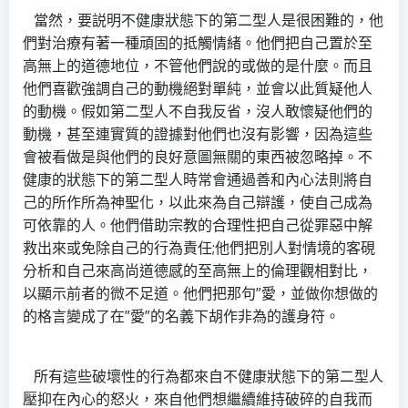
當然，要説明不健康狀態下的第二型人是很困難的，他
們對治療有著一種頑固的抵觸情緒。他們把自己置於至
高無上的道德地位，不管他們說的或做的是什麼。而且
他們喜歡強調自己的動機絕對單純，並會以此質疑他人
的動機。假如第二型人不自我反省，沒人敢懷疑他們的
動機，甚至連實質的證據對他們也沒有影響，因為這些
會被看做是與他們的良好意圖無關的東西被忽略掉。不
健康的狀態下的第二型人時常會通過善和內心法則將自
己的所作所為神聖化，以此來為自己辯護，使自己成為
可依靠的人。他們借助宗教的合理性把自己從罪惡中解
救出來或免除自己的行為責任;他們把別人對情境的客硯
分析和自己來高尚道德感的至高無上的倫理觀相對比，
以顯示前者的微不足道。他們把那句”愛，並做你想做的
的格言變成了在”愛”的名義下胡作非為的護身符。
所有這些破壞性的行為都來自不健康狀態下的第二型人
壓抑在內心的怒火，來自他們想繼續維持破碎的自我而