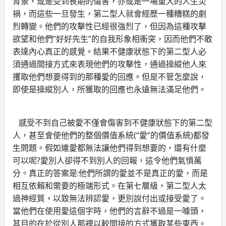
背景，或是受到長期的傷害，亦或是一場重大的人生災
禍，而這些一旦發生，第二型人就會經歷一種糟糕的劇
烈轉變。他們的攻擊性已經很強烈了，但因為這種攻擊
欲望和他們”好好先生”的自我形象相衝突，因而他們不敢
表達內心真正的感覺。結果不健康狀態下的第二型人必
須通過間接方式來表現他們的攻擊性，通過操縱他人來
攫取他們想要得到的那種愛的回應。但是不管怎麼說，
即使是操縱別人，所獲取的回應也永遠無法滿足他們。
感受不到自己被愛不僅會傷害到不健康狀態下的第二型
人，甚至會使他們的整個價值系統(“愛”的價值系統)都發
生問題。假如連愛都無法讓他們得到想要的，還有什麼
可以呢?愛別人卻得不到別人的回報，這令他們氣憤萬
分。真正的答案是:他們所謂的愛並不是真正的愛，而是
相互依賴和需要的極端形式。在第七層級，第二型人太
過神經質，以致無法辨認愛，更別說付出或接受愛了。
當他們在使用愛這個字時，他們的言辭不過是一噱頭，
其目的在於從別人那裡以較間接的方式獲取某些東西。