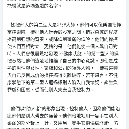
操縱就是這場遊戲的名字。
操控他人的第二型人是犯罪大師，他們可以像樂團指揮
掌控樂隊一樣把他人玩弄於股掌之間，把罪惡感的程度
提高到強烈的齊奏，或降低到微弱的低吟。他們的操控
使人們互相對立，更糟的是，他們能使一個人與自己對
峙。人們會很震驚地發現:不健康狀態下的第二型人的操
控竟然把他們遠遠地推離了自己的中心意識。即使是成
熟的男性與女性、家族和公司的領導人物，一樣被這種
與自己反目成仇的操控搞得支離破碎、苦不堪言。不健
康狀態下的第二型人通過讓別人陷入自我懷疑、產生負
罪感和困惑，從而使別人失去自我控制力。
他們以”助人者”的形象出現，控制他人，因為他們能治
癒他們給別人帶去的痛苦。他們暗地裡用一隻手在別人
柔弱的部分紮上一針，又用另一隻手安撫傷處;他們一方