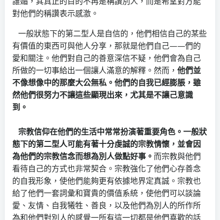
誰媚，其真正的目的不再是稱讚別人，而是希望對方能
對他們的稱讚表示感激。
一般狀態下的第二型人是自信的，他們相信自己的某些
有價值的東西可與他人分享，那就是他們自己——們的
愛和關注。他們對自己的善意深信不疑，他們會為自己
所做的一切事給出一個讓人滿意的解釋。然而，
他們並
不像想像中的那麼大公無私。他們的自我已經膨脹，雖
然他們很努力不讓這些顯現出來，尤其是不讓己意識
到。
宗教信仰在他們的生活中常常扮演著重要角色。一般狀
態下的第二型人可能有著十分虔誠的宗教情懷，並會因
為他們的宗教信念而想為別人做點好事。
而宗教與他們
看待自己的方式也非常契合。宗教強化了他們心存善念
的自我形象，使他們能夠更有依據地界定真誠。宗教也
給了他們一套詞彙和寶貴的價值系統，使他們可以談論
愛、友情、自我犧牲、善良，以及他們為別人的所作所
為和他們對別人的感覺一所有這一切都是他們喜歡的話