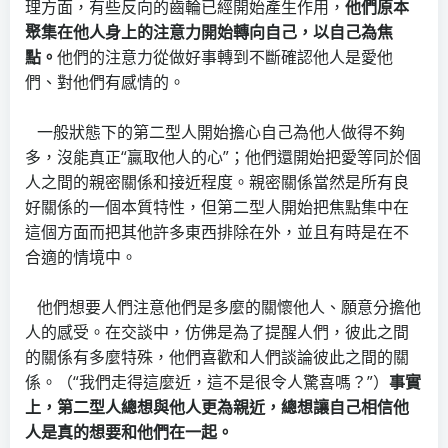
理方面，有些反向的齒輪已經開始產生作用，
他們原本
聚集在他人身上的注意力開始轉向自己，以自己為焦
點。
他們的注意力從做好事轉到不斷確認他人是愛他
們、對他們有感情的。
一般狀態下的第二型人開始擔心自己為他人做得不夠
多，沒能真正“贏取他人的心”；他們還開始把愛等同於個
人之間的親密關係和接近程度。親密關係當然是所有良
好關係的一個本質特性，但第二型人開始把焦點集中在
這個方面而把其他許多東西排除在外，並且有時是在不
合適的情境中。
他們想要人們注意他們是多麼的關懷他人、願意分擔他
人的感受。在交談中，仿佛是為了提醒人們，彼此之間
的關係有多麼特殊，他們喜歡和人們談論彼此之間的關
係。（“我們走得這麼近，這不是很令人驚喜嗎？”）
事實
上，第二型人總想與他人更為親近，總想讓自己相信他
人是真的想要和他們在一起。