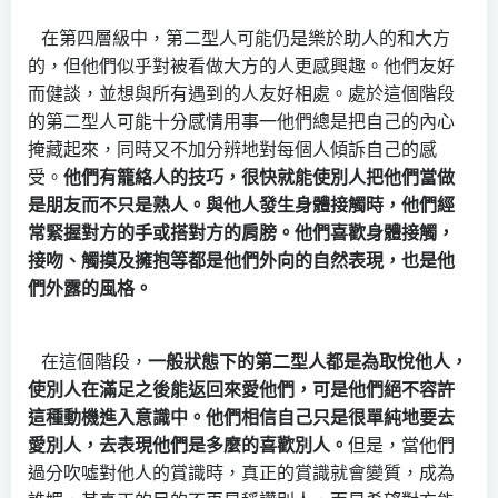
在第四層級中，第二型人可能仍是樂於助人的和大方
的，但他們似乎對被看做大方的人更感興趣。他們友好
而健談，並想與所有遇到的人友好相處。處於這個階段
的第二型人可能十分感情用事一他們總是把自己的內心
掩藏起來，同時又不加分辨地對每個人傾訴自己的感
受。
他們有籠絡人的技巧，很快就能使別人把他們當做
是朋友而不只是熟人。與他人發生身體接觸時，他們經
常緊握對方的手或搭對方的肩膀。他們喜歡身體接觸，
接吻、觸摸及擁抱等都是他們外向的自然表現，也是他
們外露的風格。
在這個階段，
一般狀態下的第二型人都是為取悅他人，
使別人在滿足之後能返回來愛他們，可是他們絕不容許
這種動機進入意識中。他們相信自己只是很單純地要去
愛別人，去表現他們是多麼的喜歡別人。
但是，當他們
過分吹噓對他人的賞識時，真正的賞識就會變質，成為