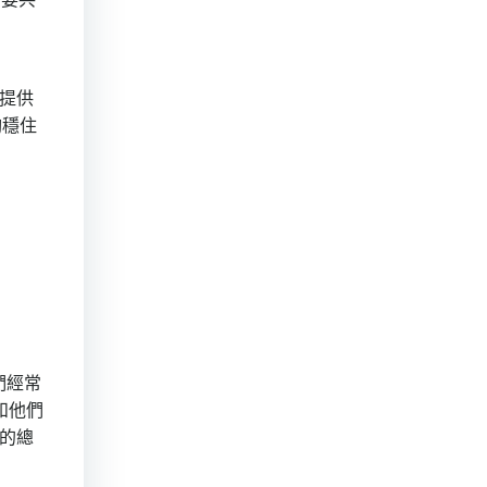
提供
夠穩住
們經常
和他們
的總