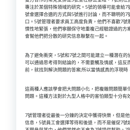
專注於某個特殊領域的研究。5號的領導可能會給7
號會選擇合適的方式與5號進行討論，而不聰明的7
口。5號管理者要求員工高度負責，他們不喜歡7號
慣性地緊張，他們寧願保守地重複己經驗證過的方案
會幫他們把分散的研究信息聯繫在一起。
為了避免衝突，5號和7號之間可能建立一種潛在
可以通過思考得到結論的，不需要觸及情感，這反
前，就找到解決問題的答案;所以當情感真的浮現時
這兩種人應該學會把大問題小化，把複雜問題簡單
問題。這種方法對於九型人格中的害怕類型十分有
7號管理者從最後一分鐘的決定中獲得快樂，但是
信息，5號員工會選擇等待和後退，而不是催促7號
不願參與其中，他們當然也不會為7號提供幫助。7