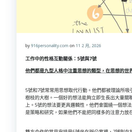
by
916personality.com
on
11 2 月, 2026
工作中的性格互動關係：
5
號與
7
號
他們都是九型人格中注重思想的類型，在思想的世
5號和7號常常用思想取代行動。他們都被理論所吸
樹枝的大樹。一個好的想法能夠立即生長出大量關
上。5號的想法要更具邏輯性，他們會圍繞一個想
是策略和研究，如果他們不能把同樣多的注意力放
雙方合作的常見安排是5號坐在辦公室裡，7號則在