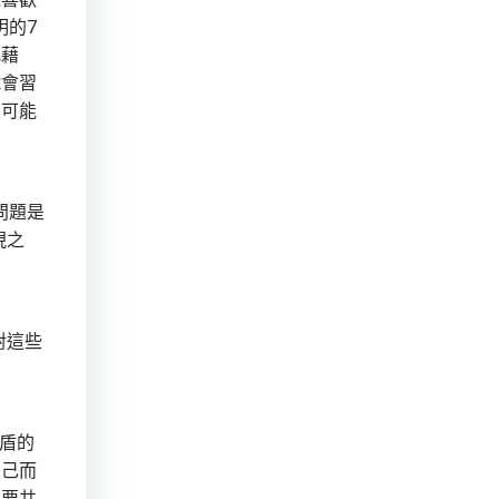
明的7
找藉
號會習
維可能
問題是
現之
對這些
盾的
自己而
需要共