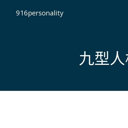
Skip
to
916personality
content
九型人格