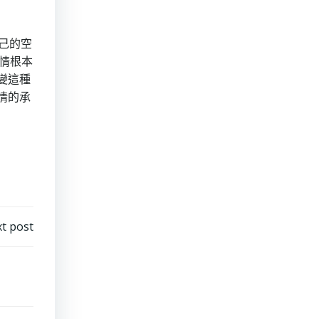
己的空
感情根本
變這種
情的承
t post