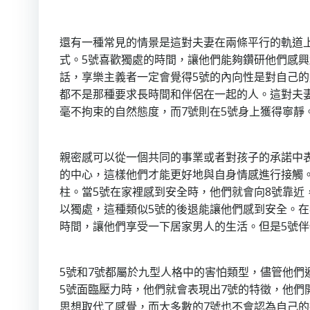
還有一種常見的情景是這對夫妻在兩條平行的軌道上
式。5號喜歡獨處的時間，讓他們能夠鑽研他們感
話，享樂主義者一定會覺得5號的內向性是對自己
都不是那種要求長時間和伴侶在一起的人。這對夫
毫不拘束的自然態度，而7號則在5號身上獲得寧靜
親密感可以從一個共同的事業或者對孩子的承諾中
的中心，這樣他們才能更好地與自身情感進行接觸
柱。當5號在家裡感到安全時，他們就會向8號靠近
以獨處，這種類似5號的後退能讓他們感到安全。
時間，讓他們享受一下居家男人的生活。但是5號伴
5號和7號都屬於九型人格中的害怕類型，儘管他
5號面臨壓力時，他們就會表現出7號的特徵，他們
思想取代了感覺，而大多數的7號也不會認為自己