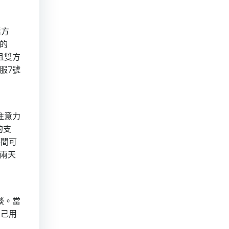
活方
的
且雙方
服7號
注意力
的支
時間可
兩天
談。當
自己用