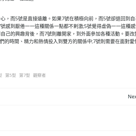
分心，而5號是直接遠離。如果7號在積極向前，而5號卻退回到自
7號感到厭倦一一這種關係一點都不剌激;5號覺得虛偽一一這種
到自己的興趣背後，而7號則離開家，到外面參加各種活動。要改
們的時間、精力和熱情投入到雙方的關係中;7號則需要在面對愛
型
第5型
第7型
觀察者
Post
Nex
navigation