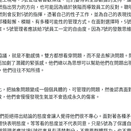
號指出努力的方向，也可能因為過於狹隘而導致員工的反對。聰
號則會反對5號的指揮，憑著自己的性子工作，並為自己的表現
那種鬆懈、模糊、有多種可能性的管理方式。在面對選擇時，5
。5號管理者應該給7號員工一定的自由度，因為7號的發散思
的協議，就是不動感情。雙方都想看穿問題，而不是去解決問題。
而加劇了潛藏的緊張感。他們總以為思想可以幫助他們在問題出
，他們往往不知所措。
化，把抽象問題變成一個個具體的、可管理的問題，然後認真面
效，他們會慢慢發現生氣並不會造成永久的傷害。
他們拒絕得出結論的態度會讓人覺得他們很不專心。面對著各種矛
趕快表明態度。等等看的態度並不代表同意，只是5號為了保護
號管理者應該讓5號從事具有清楚劃分、不需要群體努力、也不