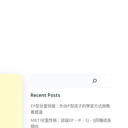
搜尋
Recent Posts
EP型兒童特徵：外向P型孩子的學習方式與教
養建議
MBTI兒童性格：認識EP、IP、EJ、IJ四種成長
傾向