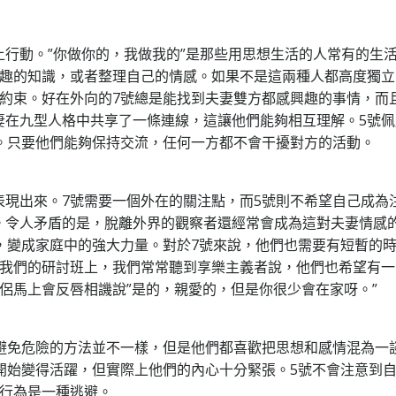
行動。”你做你的，我做我的”是那些用思想生活的人常有的生
興趣的知識，或者整理自己的情感。如果不是這兩種人都高度獨立
的約束。好在外向的7號總是能找到夫妻雙方都感興趣的事情，而
妻在九型人格中共享了一條連線，這讓他們能夠相互理解。5號佩
。只要他們能夠保持交流，任何一方都不會干擾對方的活動。
表現出來。7號需要一個外在的關注點，而5號則不希望自己成為
。令人矛盾的是，脫離外界的觀察者還經常會成為這對夫妻情感
，變成家庭中的強大力量。對於7號來說，他們也需要有短暫的
在我們的研討班上，我們常常聽到享樂主義者說，他們也希望有一
侶馬上會反唇相譏說”是的，親愛的，但是你很少會在家呀。”
們避免危險的方法並不一樣，但是他們都喜歡把思想和感情混為一
開始變得活躍，但實際上他們的內心十分緊張。5號不會注意到
的行為是一種逃避。