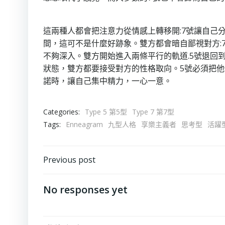
這兩種人都會把注意力從情感上轉移開:7號讓自己
間，這可不是什麼好跡象。雙方都會暗自鄙視對方:
不夠深入。雙方開始進入兩條平行的軌道.5號退回
狀態，雙方都要接受對方的性格取向。5號必須把他
諾時，讓自己集中精力，一心一意。
Categories:
Type 5 第5型
Type 7 第7型
Tags:
Enneagram
九型人格
享樂主義者
思考型
活躍
Post
Previous post
navigation
No responses yet